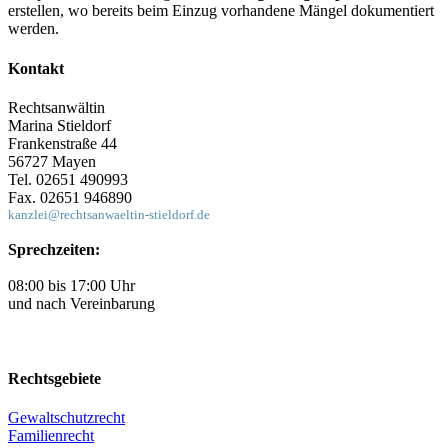
oder aber Schadensersatz leisten muss, wenn er nicht nachweisen
kann, dass der Vermieter mit der Veränderung einverstanden war.
Schäden an der Mietwohnung beim Auszug
Wenn nach dem Auszug des Mieters, festgestellt wird, dass in der
Wohnung Schäden vorhanden sind, kann es sein, dass der Mieter
dafür haften muss und muss unter Umständen Schadenersatz leisten
muss. Denn es wird
vermutet
, dass der Mieter die
Schäden
während seiner Mietzeit
verursacht hat. Er kann diese Vermutung
nur widerlegen, wenn er beweisen kann, dass bestimmte Schäden
schon beim Einzug vorhanden waren. Das Beste ist dann, wenn die
Mietparteien beim Einzug ein
Wohnungsübergabeprotokoll
erstellen, wo bereits beim Einzug vorhandene Mängel dokumentiert
werden.
Kontakt
Rechtsanwältin
Marina Stieldorf
Frankenstraße 44
56727 Mayen
Tel. 02651 490993
Fax. 02651 946890