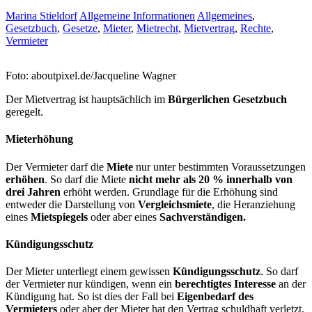
Gewaltschutz
Artikel
Scheidung
Anfahrt
Gesetzbuch
8. Januar 2016
Allgemeines zum Mietrecht/Mietvertrag
Marina Stieldorf
Allgemeine Informationen
Allgemeines
,
Gesetzbuch
,
Gesetze
,
Mieter
,
Mietrecht
,
Mietvertrag
,
Rechte
,
Vermieter
Foto: aboutpixel.de/Jacqueline Wagner
Der Mietvertrag ist hauptsächlich im
Bürgerlichen Gesetzbuch
geregelt.
Mieterhöhung