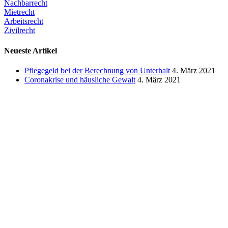
kanzlei@rechtsanwaeltin-stieldorf.de
Sprechzeiten:
08:00 bis 17:00 Uhr
und nach Vereinbarung
Rechtsgebiete
Gewaltschutzrecht
Familienrecht
Nachbarrecht
Mietrecht
Arbeitsrecht
Zivilrecht
Neueste Artikel
Pflegegeld bei der Berechnung von Unterhalt
4. März 2021
Coronakrise und häusliche Gewalt
4. März 2021
Verbleib des Autos bei Trennung und Scheidung
4. März
2021