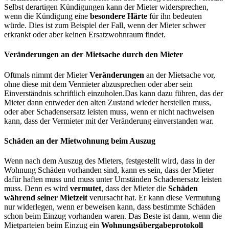
Der Vermieter darf die
Miete
nur unter bestimmten Voraussetzungen
erhöhen
. So darf die Miete
nicht mehr als 20 % innerhalb von
drei Jahren
erhöht werden. Grundlage für die Erhöhung sind
entweder die Darstellung von
Vergleichsmiete
, die Heranziehung
eines
Mietspiegels
oder aber eines
Sachverständigen.
Kündigungsschutz
Der Mieter unterliegt einem gewissen
Kündigungsschutz
. So darf
der Vermieter nur kündigen, wenn ein
berechtigtes Interesse
an der
Kündigung hat. So ist dies der Fall bei
Eigenbedarf des
Vermieters
oder aber der Mieter hat den Vertrag schuldhaft verletzt.
Selbst derartigen Kündigungen kann der Mieter widersprechen,
wenn die Kündigung eine
besondere Härte
für ihn bedeuten
würde. Dies ist zum Beispiel der Fall, wenn der Mieter schwer
erkrankt oder aber keinen Ersatzwohnraum findet.
Veränderungen an der Mietsache durch den Mieter
Oftmals nimmt der Mieter
Veränderungen
an der Mietsache vor,
ohne diese mit dem Vermieter abzusprechen oder aber sein
Einverständnis schriftlich einzuholen.Das kann dazu führen, das der
Mieter dann entweder den alten Zustand wieder herstellen muss,